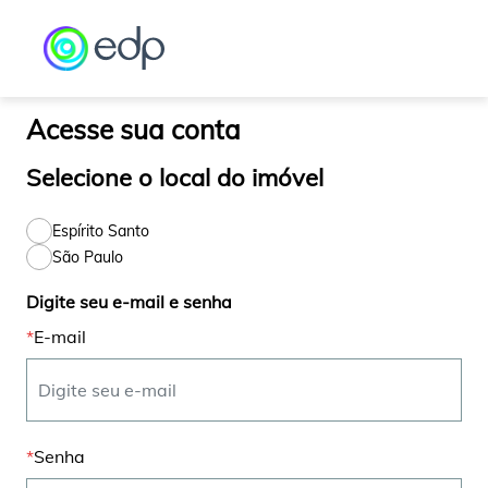
Observação:
este
site
inclui
um
sistema
Acesse sua conta
de
acessibilidade.
Selecione o local do imóvel
Espírito Santo
São Paulo
Digite seu e-mail e senha
E-mail
Senha