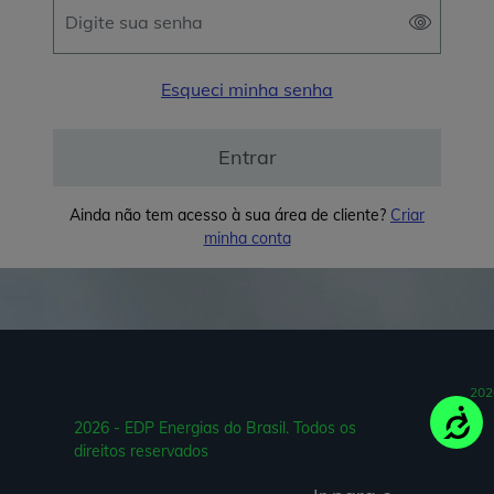
Esqueci minha senha
Entrar
Ainda não tem acesso à sua área de cliente?
Criar
minha conta
202
Acessi
2026 - EDP Energias do Brasil. Todos os
direitos reservados