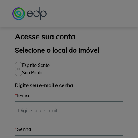
Observação:
este
site
inclui
um
sistema
Acesse sua conta
de
acessibilidade.
Selecione o local do imóvel
Espírito Santo
São Paulo
Digite seu e-mail e senha
E-mail
Senha