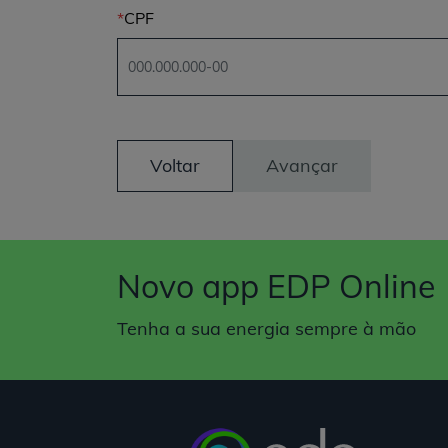
usam
CPF
um
leitor
de
tela;
Pressione
Control-
F10
Voltar
Avançar
para
abrir
um
menu
de
Novo app EDP Online
acessibilidade.
Tenha a sua energia sempre à mão