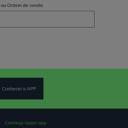
a ou Ordem de venda
Conhecer o APP
Conheça nosso app