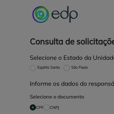
Observação:
este
site
inclui
um
sistema
de
Consulta de solicitaçõ
acessibilidade.
Pressione
Control-
Selecione o Estado da Unida
F11
para
ajustar
Espírito Santo
São Paulo
o
site
Informe os dados do responsá
para
pessoas
com
Selecione o documento
deficiências
visuais
CPF
CNPJ
que