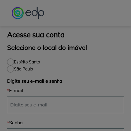
Observação:
este
site
inclui
um
sistema
Acesse sua conta
de
acessibilidade.
Selecione o local do imóvel
Espírito Santo
São Paulo
Digite seu e-mail e senha
E-mail
Senha