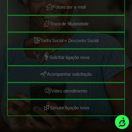
Fatura por e-mail
Troca de titularidade
Tarifa Social e Desconto Social
Solicitar ligação nova
Acompanhar solicitação
Vídeo atendimento
Simular ligação nova
Acessi