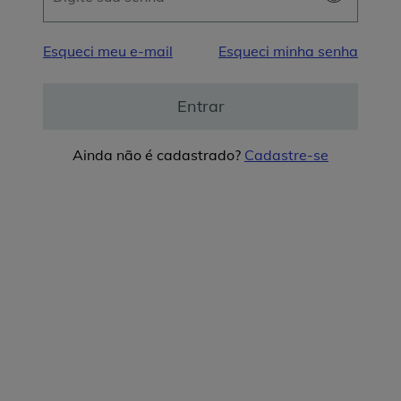
Esqueci meu e-mail
Esqueci minha senha
Entrar
Ainda não é cadastrado?
Cadastre-se