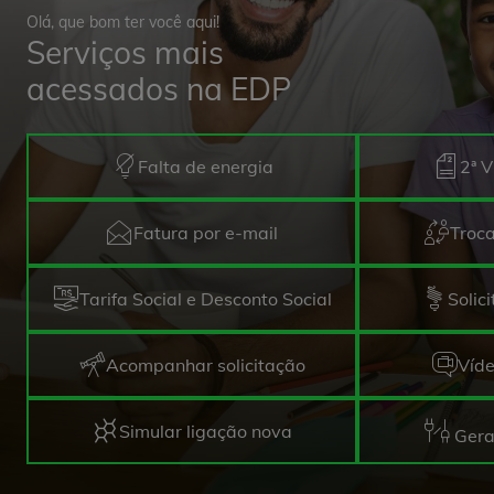
usam
Olá, que bom ter você aqui!
um
Serviços mais
leitor
de
acessados na EDP
tela;
Pressione
Control-
F10
Falta de energia
2ª V
para
abrir
Fatura por e-mail
Troca
um
menu
de
Tarifa Social e Desconto Social
Solic
acessibilidade.
Acompanhar solicitação
Víd
Simular ligação nova
Gera