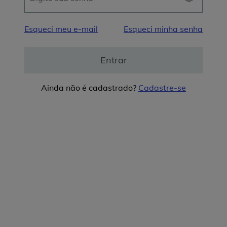
Esqueci meu e-mail
Esqueci minha senha
Entrar
Ainda não é cadastrado?
Cadastre-se