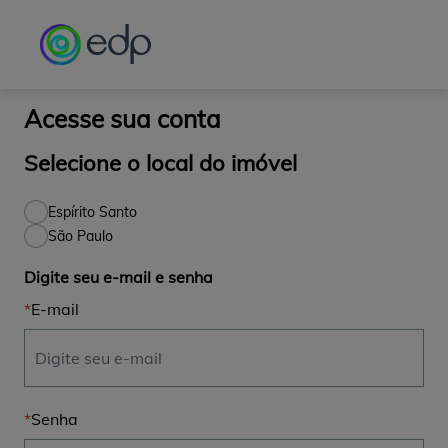
Observação:
este
site
inclui
um
sistema
Acesse sua conta
de
acessibilidade.
Selecione o local do imóvel
Espírito Santo
São Paulo
Digite seu e-mail e senha
E-mail
Senha